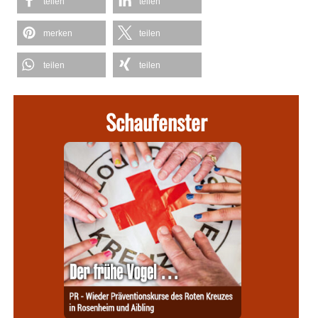
teilen
teilen
merken
teilen
teilen
teilen
Schaufenster