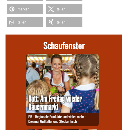
merken
teilen
teilen
teilen
Schaufenster