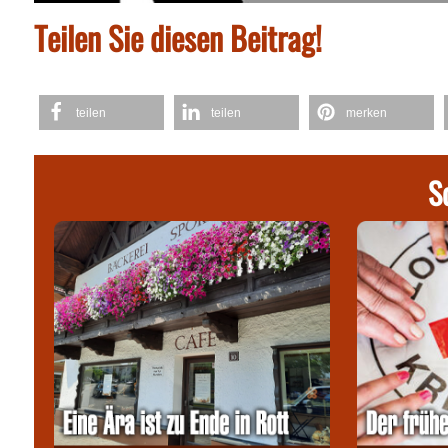
Teilen Sie diesen Beitrag!
teilen
teilen
merken
S