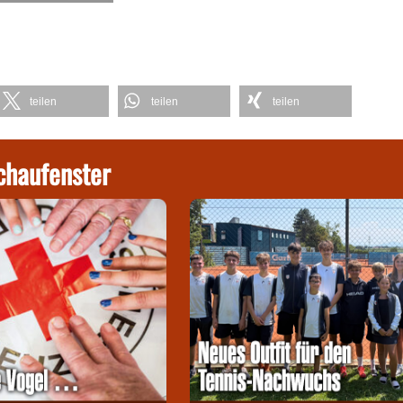
teilen
teilen
teilen
chaufenster