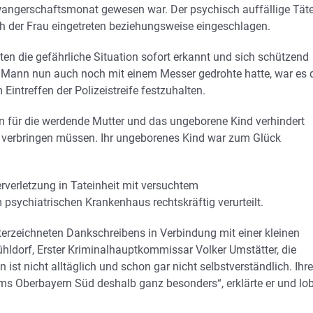
angerschaftsmonat gewesen war. Der psychisch auffällige Täte
h der Frau eingetreten beziehungsweise eingeschlagen.
en die gefährliche Situation sofort erkannt und sich schützend
r Mann nun auch noch mit einem Messer gedrohte hatte, war es 
intreffen der Polizeistreife festzuhalten.
n für die werdende Mutter und das ungeborene Kind verhindert
 verbringen müssen. Ihr ungeborenes Kind war zum Glück
rverletzung in Tateinheit mit versuchtem
sychiatrischen Krankenhaus rechtskräftig verurteilt.
erzeichneten Dankschreibens in Verbindung mit einer kleinen
ühldorf, Erster Kriminalhauptkommissar Volker Umstätter, die
en ist nicht alltäglich und schon gar nicht selbstverständlich. Ih
ms Oberbayern Süd deshalb ganz besonders“, erklärte er und lo