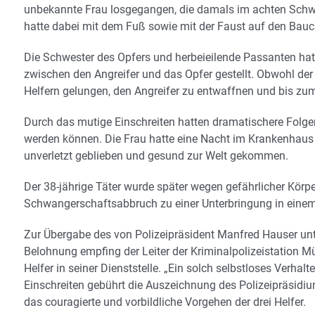
unbekannte Frau losgegangen, die damals im achten Schw
hatte dabei mit dem Fuß sowie mit der Faust auf den Bauc
Die Schwester des Opfers und herbeieilende Passanten hatt
zwischen den Angreifer und das Opfer gestellt. Obwohl de
Helfern gelungen, den Angreifer zu entwaffnen und bis zum E
Durch das mutige Einschreiten hatten dramatischere Folge
werden können. Die Frau hatte eine Nacht im Krankenhaus
unverletzt geblieben und gesund zur Welt gekommen.
Der 38-jährige Täter wurde später wegen gefährlicher Körpe
Schwangerschaftsabbruch zu einer Unterbringung in einem p
Zur Übergabe des von Polizeipräsident Manfred Hauser unt
Belohnung empfing der Leiter der Kriminalpolizeistation M
Helfer in seiner Dienststelle. „Ein solch selbstloses Verhalt
Einschreiten gebührt die Auszeichnung des Polizeipräsidiu
das couragierte und vorbildliche Vorgehen der drei Helfer.