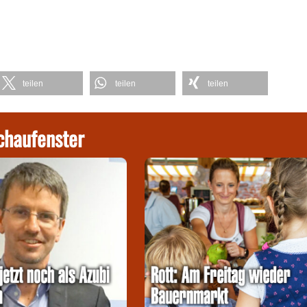
teilen
teilen
teilen
chaufenster