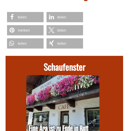
teilen
teilen
merken
teilen
teilen
teilen
Schaufenster