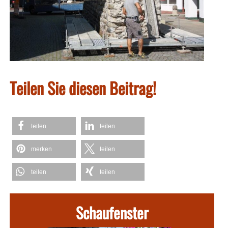
Teilen Sie diesen Beitrag!
teilen
teilen
merken
teilen
teilen
teilen
Schaufenster