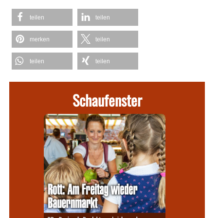
teilen
teilen
merken
teilen
teilen
teilen
Schaufenster