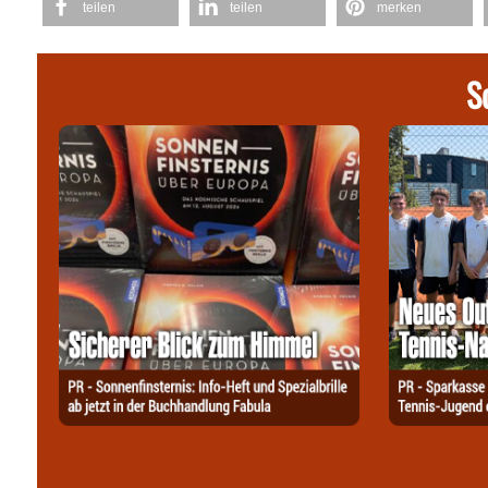
teilen
teilen
merken
S