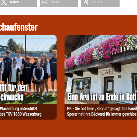
teilen
teilen
teilen
chaufenster