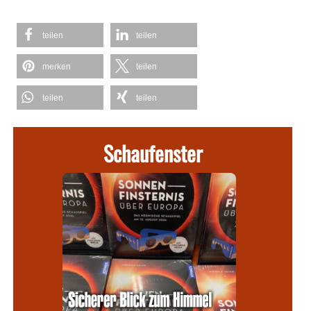
teilen
teilen
merken
teilen
teilen
teilen
Schaufenster