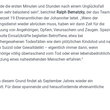
de die ersten Minuten und Stunden nach einem Unglücksfall
n sehr belastend sein“, berichtet
Ralph Bernatzky,
der das Team
erzeit 19 Ehrenamtlichen der Johanniter leitet. „Wenn der
ngsdienst wieder abrücken muss, haben wir dann Zeit für die
uung von Angehörigen, Opfern, Verursachern und Zeugen. Spezie
ulte Einsatzkräfte begleiten Betroffene, etwa bei
hergesehenen Todesfällen wie dem plötzlichen Kindstod und n
 Suizid oder Gewaltdelikt – eigentlich immer dann, wenn
örige völlig überraschend vom Tod oder einer lebensbedrohlic
tzung eines nahestehenden Menschen erfahren.“
us diesem Grund findet ab September Jahres wieder ein
tatt. Für diese spannende und herausfordernde ehrenamtliche