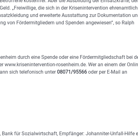
 Betroffene kostenfrei. Aber die Ausbildung der Einsatzkräfte, de
ld. „Freiwillige, die sich in der Krisenintervention ehrenamtlich
nsatzkleidung und erweiterte Ausstattung zur Dokumentation u
tzung von Fördermitgliedern und Spenden angewiesen“, so Ralph
senheim durch eine Spende oder eine Fördermitgliedschaft bei d
nter www.krisenintervention-rosenheim.de. Wer an einem der Onlin
ann sich telefonisch unter
08071/95566
oder per E-Mail an
k für Sozialwirtschaft, Empfänger: Johanniter-Unfall-Hilfe e.