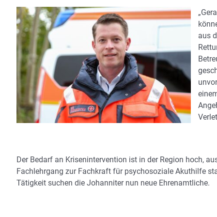
„Gera
könne
aus d
Rettu
Betre
gesch
unvor
einem
Angeh
Verle
Der Bedarf an Krisenintervention ist in der Region hoch, a
Fachlehrgang zur Fachkraft für psychosoziale Akuthilfe s
Tätigkeit suchen die Johanniter nun neue Ehrenamtliche.