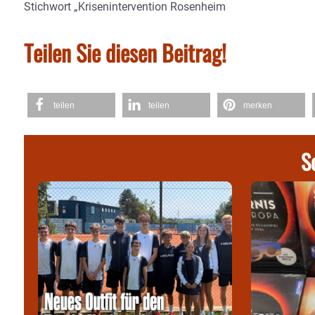
Stichwort „Krisenintervention Rosenheim
Teilen Sie diesen Beitrag!
teilen
teilen
merken
S