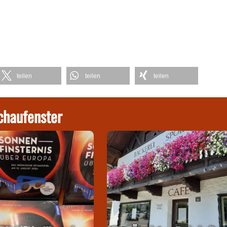
teilen
teilen
teilen
chaufenster