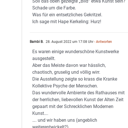
Soll das oben gezeigte „Bild“ etwa Kunst sein?
Schade um die Farbe.
Was für ein entsetzliches Gekritzel.
Ich sage mit Hape Kerkeling: Hurz!
Bambi B.
28. August 2022 um 17:08 Uhr
- Antworten
Es waren einige wunderschöne Kunstwerke
ausgestellt.
Aber das Meiste davon war hässlich,
chaotisch, gruselig und völlig wirr.
Die Ausstellung zeigte so krass die Kranke
Kollektive Psyche der Menschen.
Das wundervolle Ambiente des Rathauses mit
der herrlichen, liebevollen Kunst der Alten Zeit
gepaart mit der Schrecklichen Modernen
Kunst….
…. und wir haben uns (angeblich
weiterentwickelt?)