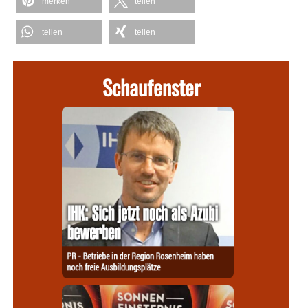
merken
teilen
teilen
teilen
Schaufenster