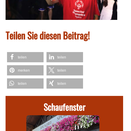
Teilen Sie diesen Beitrag!
teilen
teilen
merken
teilen
teilen
teilen
Schaufenster