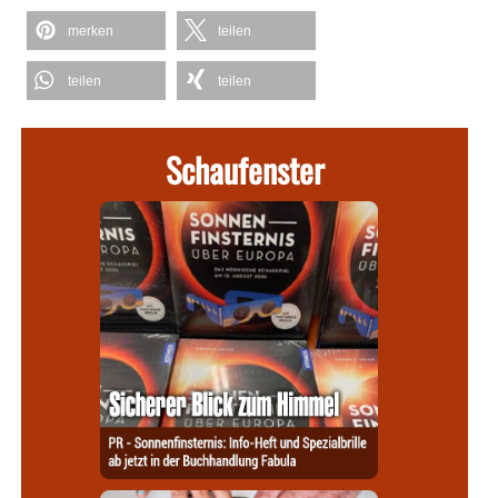
merken
teilen
teilen
teilen
Schaufenster