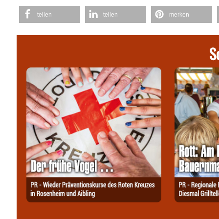
teilen
teilen
merken
S