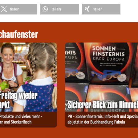
teilen
teilen
teilen
chaufenster