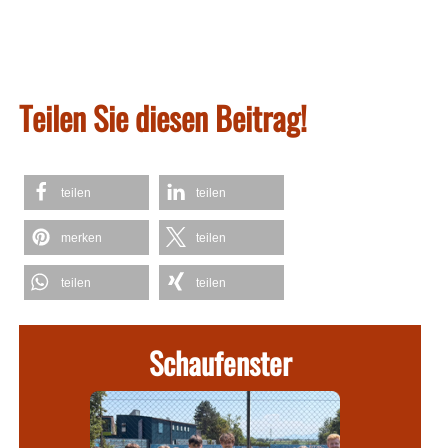
Teilen Sie diesen Beitrag!
teilen
teilen
merken
teilen
teilen
teilen
Schaufenster