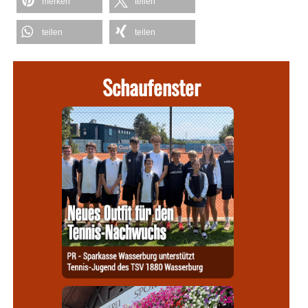
merken
teilen
teilen
teilen
Schaufenster