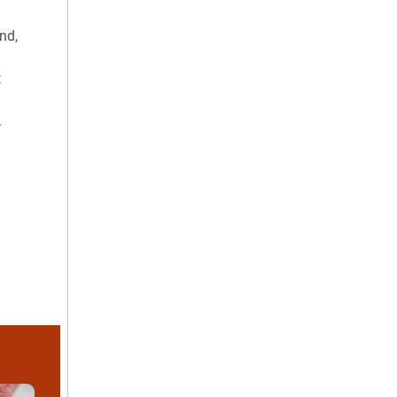
nd,
t
.