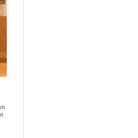
rch
it