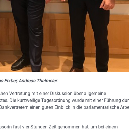
us Ferber, Andreas Thalmeier.
en Vertretung mit einer Diskussion über allgemeine
ktes. Die kurzweilige Tagesordnung wurde mit einer Führung du
nkvertretern einen guten Einblick in die parlamentarische Arbe
essorin fast vier Stunden Zeit genommen hat, um bei einem