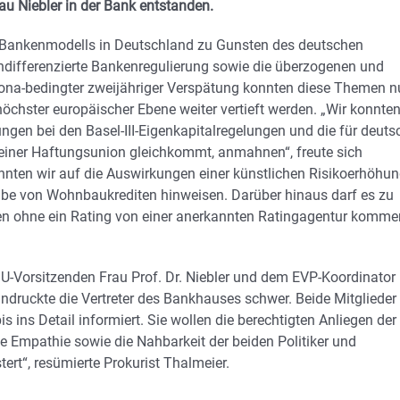
u Niebler in der Bank entstanden.
3-Bankenmodells in Deutschland zu Gunsten des deutschen
undifferenzierte Bankenregulierung sowie die überzogenen und
rona-bedingter zweijähriger Verspätung konnten diese Themen 
höchster europäischer Ebene weiter vertieft werden. „Wir konnten
gen bei den Basel-III-Eigenkapitalregelungen und die für deuts
 einer Haftungsunion gleichkommt, anmahnen“, freute sich
nnten wir auf die Auswirkungen einer künstlichen Risikoerhöhu
be von Wohnbaukrediten hinweisen. Darüber hinaus darf es zu
en ohne ein Rating von einer anerkannten Ratingagentur komme
SU-Vorsitzenden Frau Prof. Dr. Niebler und dem EVP-Koordinator
druckte die Vertreter des Bankhauses schwer. Beide Mitglieder
 ins Detail informiert. Sie wollen die berechtigten Anliegen der
Empathie sowie die Nahbarkeit der beiden Politiker und
tert“, resümierte Prokurist Thalmeier.