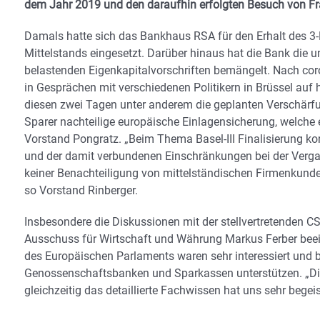
dem Jahr 2019 und den daraufhin erfolgten Besuch von Fra
Damals hatte sich das Bankhaus RSA für den Erhalt des 
Mittelstands eingesetzt. Darüber hinaus hat die Bank die 
belastenden Eigenkapitalvorschriften bemängelt. Nach co
in Gesprächen mit verschiedenen Politikern in Brüssel auf 
diesen zwei Tagen unter anderem die geplanten Verschärfun
Sparer nachteilige europäische Einlagensicherung, welche
Vorstand Pongratz. „Beim Thema Basel-III Finalisierung ko
und der damit verbundenen Einschränkungen bei der Verga
keiner Benachteiligung von mittelständischen Firmenkund
so Vorstand Rinberger.
Insbesondere die Diskussionen mit der stellvertretenden C
Ausschuss für Wirtschaft und Währung Markus Ferber beein
des Europäischen Parlaments waren sehr interessiert und bis
Genossenschaftsbanken und Sparkassen unterstützen. „Die 
gleichzeitig das detaillierte Fachwissen hat uns sehr begeis