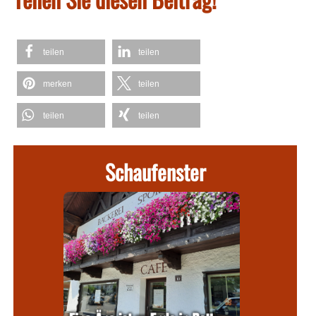
teilen
teilen
merken
teilen
teilen
teilen
Schaufenster