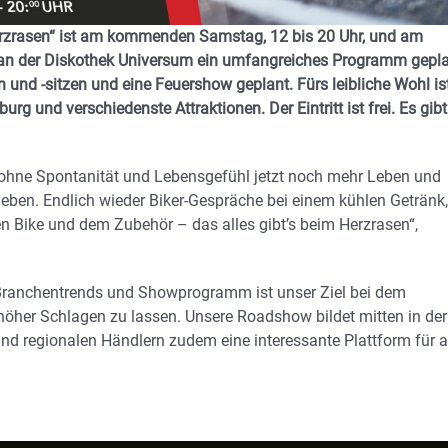
erzrasen“ ist am kommenden Samstag, 12 bis 20 Uhr, und am
 an der Diskothek Universum ein umfangreiches Programm gepla
 und -sitzen und eine Feuershow geplant. Fürs leibliche Wohl is
urg und verschiedenste Attraktionen. Der Eintritt ist frei. Es gibt
ohne Spontanität und Lebensgefühl jetzt noch mehr Leben und
ben. Endlich wieder Biker-Gespräche bei einem kühlen Getränk,
en Bike und dem Zubehör – das alles gibt’s beim Herzrasen“,
 Branchentrends und Showprogramm ist unser Ziel bei dem
r Schlagen zu lassen. Unsere Roadshow bildet mitten in der
d regionalen Händlern zudem eine interessante Plattform für a