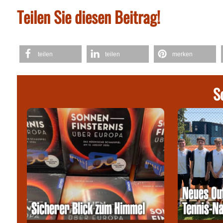
Teilen Sie diesen Beitrag!
teilen
teilen
merken
S