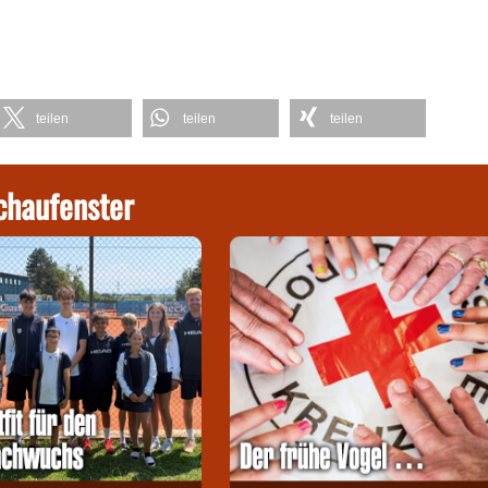
teilen
teilen
teilen
chaufenster