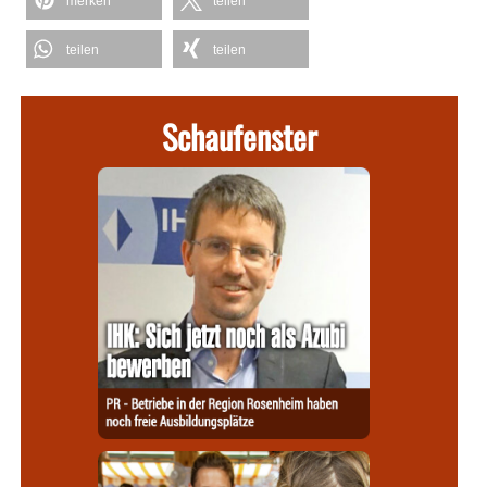
merken
teilen
teilen
teilen
Schaufenster