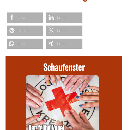
teilen
teilen
merken
teilen
teilen
teilen
Schaufenster