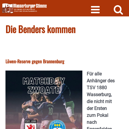
Skip
to
content
Die Benders kommen
Löwen-Reserve gegen Brannenburg
Für alle
Anhänger des
TSV 1880
Wasserburg,
die nicht mit
der Ersten
zum Pokal
nach