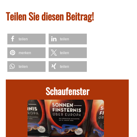
Teilen Sie diesen Beitrag!
teilen
teilen
merken
teilen
teilen
teilen
Schaufenster