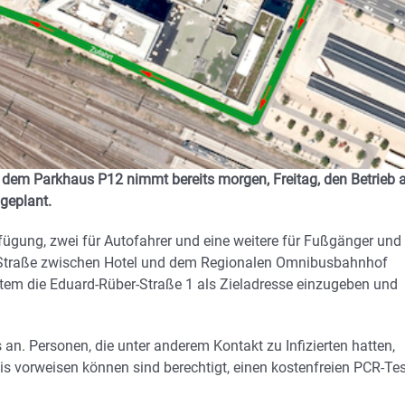
 dem Parkhaus P12 nimmt bereits morgen, Freitag, den Betrieb a
geplant.
rfügung, zwei für Autofahrer und eine weitere für Fußgänger und
r-Straße zwischen Hotel und dem Regionalen Omnibusbahnhof
stem die Eduard-Rüber-Straße 1 als Zieladresse einzugeben und
an. Personen, die unter anderem Kontakt zu Infizierten hatten,
nis vorweisen können sind berechtigt, einen kostenfreien PCR-Tes