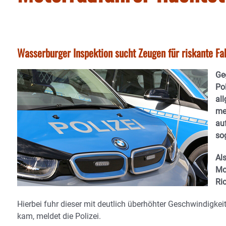
Wasserburger Inspektion sucht Zeugen für riskante Fa
Ge
Po
all
me
au
so
Al
Mot
Ri
Hierbei fuhr dieser mit deutlich überhöhter Geschwindigke
kam, meldet die Polizei.