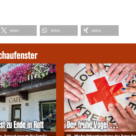
teilen
teilen
teilen
chaufenster