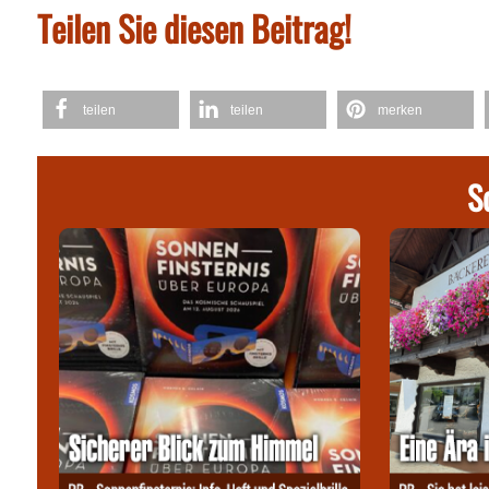
Teilen Sie diesen Beitrag!
teilen
teilen
merken
S