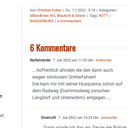
Von
Christian Huber
|
Do. 7.7.2022 - 9:18
|
Kategorien:
Altlandkreis WS
,
Blaulicht & Sirene
|
Tags:
ROTT /
WASSERBURG
|
6 Kommentare
6 Kommentare
Radfahrender
7. Juli 2022 um 11:05 Uhr
- Antworten
….hoffentlich ahnden die den dann auch
wegen sinnlosem Umherfahren!
Der kam mir mit seiner Husquarna schon auf
dem Radweg (Dammradweg zwischen
in
Lengdorf und Unterwöhrn) entgegen……
rt
Einemutti
7. Juli 2022 um 14:25 Uhr
- Antworten
Dann würde ich das als Zeuge der Polizei