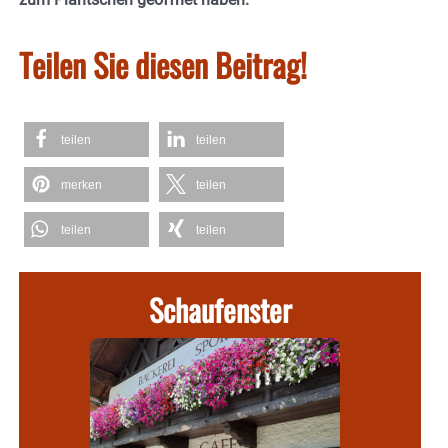
Teilen Sie diesen Beitrag!
teilen
teilen
merken
teilen
teilen
teilen
Schaufenster