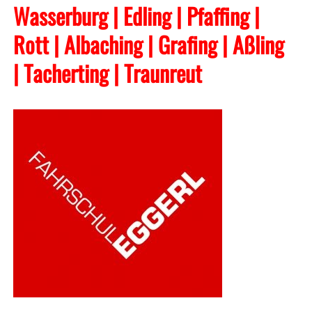
Wasserburg | Edling | Pfaffing |
Rott | Albaching
| Grafing
| Aßling
| Tacherting
| Traunreut