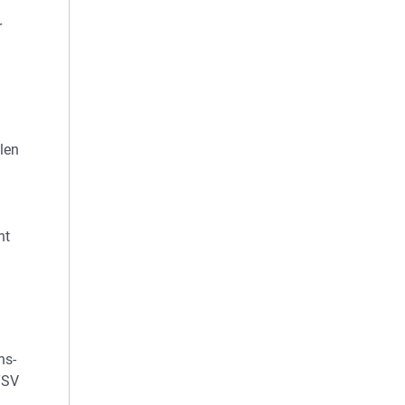
r
len
nt
hs-
TSV