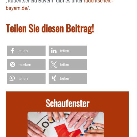
„Radentscheid Bayern“ gibt es unter
radentscheid-
bayern.de/
.
Teilen Sie diesen Beitrag!
teilen
teilen
merken
teilen
teilen
teilen
Schaufenster