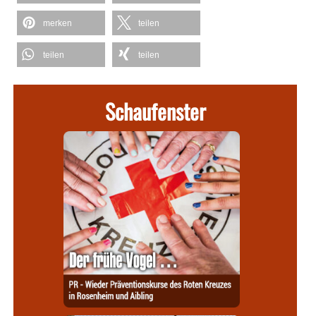
merken
teilen
teilen
teilen
Schaufenster