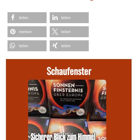
teilen
teilen
merken
teilen
teilen
teilen
Schaufenster