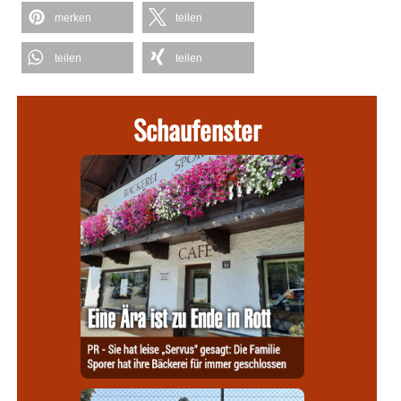
merken
teilen
teilen
teilen
Schaufenster