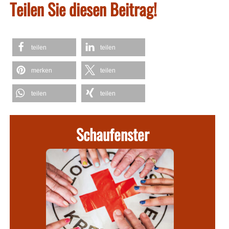
Teilen Sie diesen Beitrag!
teilen
teilen
merken
teilen
teilen
teilen
Schaufenster