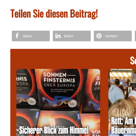
Teilen Sie diesen Beitrag!
teilen
teilen
merken
S