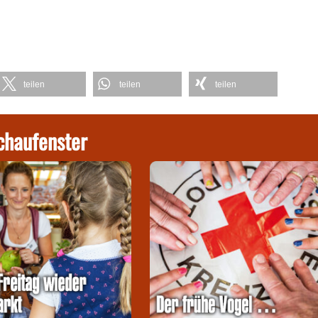
teilen
teilen
teilen
chaufenster