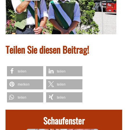
Teilen Sie diesen Beitrag!
teilen
teilen
merken
teilen
teilen
teilen
Schaufenster