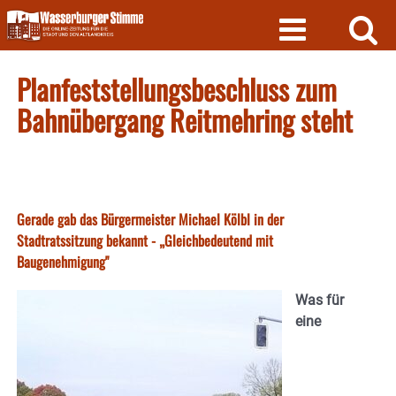
Skip
to
content
Planfeststellungsbeschluss zum
Bahnübergang Reitmehring steht
Gerade gab das Bürgermeister Michael Kölbl in der
Stadtratssitzung bekannt - „Gleichbedeutend mit
Baugenehmigung"
Was für
eine