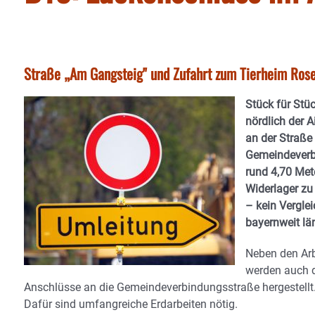
Straße „Am Gangsteig" und Zufahrt zum Tierheim Rosen
Stück für Stü
nördlich der A
an der Straße 
Gemeindeverbi
rund 4,70 Met
Widerlager zu 
– kein Verglei
bayernweit lä
Neben den Arb
werden auch d
Anschlüsse an die Gemeindeverbindungsstraße hergestellt. 
Dafür sind umfangreiche Erdarbeiten nötig.