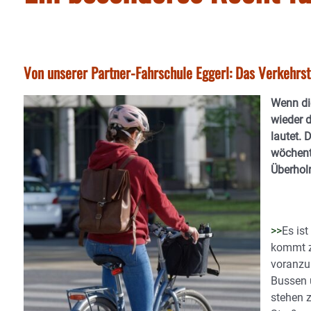
Von unserer Partner-Fahrschule Eggerl: Das Verkehrs
Wenn die
wieder d
lautet. 
wöchent
Überholr
>>
Es ist
kommt z
voranzu
Bussen 
stehen z