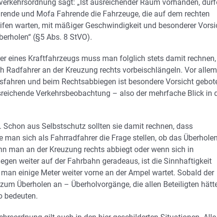
verkehrsordnung sagt: „Ist ausreichender Raum vorhanden, dür
rende und Mofa Fahrende die Fahrzeuge, die auf dem rechten
eifen warten, mit mäßiger Geschwindigkeit und besonderer Vorsi
berholen“ (§5 Abs. 8 StVO).
er eines Kraftfahrzeugs muss man folglich stets damit rechnen,
h Radfahrer an der Kreuzung rechts vorbeischlängeln. Vor allem
sfahren und beim Rechtsabbiegen ist besondere Vorsicht gebot
sreichende Verkehrsbeobachtung – also der mehrfache Blick in 
. Schon aus Selbstschutz sollten sie damit rechnen, dass
 man sich als Fahrradfahrer die Frage stellen, ob das Überhole
 wenn man an der Kreuzung rechts abbiegt oder wenn sich in
gen weiter auf der Fahrbahn geradeaus, ist die Sinnhaftigkeit
s man einige Meter weiter vorne an der Ampel wartet. Sobald der
s zum Überholen an – Überholvorgänge, die allen Beteiligten hätt
o bedeuten.