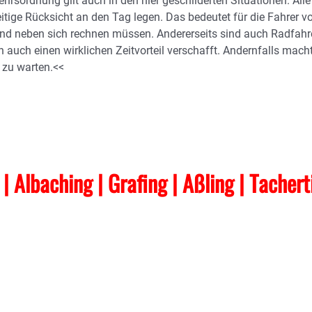
hrsordnung gilt auch in den hier geschilderten Situationen. Alle
tige Rücksicht an den Tag legen. Das bedeutet für die Fahrer v
r und neben sich rechnen müssen. Andererseits sind auch Radfahr
n auch einen wirklichen Zeitvorteil verschafft. Andernfalls mach
 zu warten.<<
t | Albaching
| Grafing
| Aßling
| Tacher