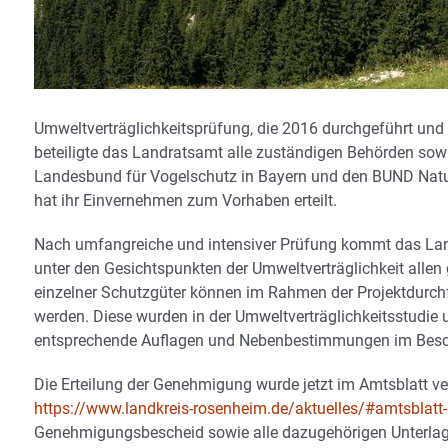
Umweltverträglichkeitsprüfung, die 2016 durchgeführt un
beteiligte das Landratsamt alle zuständigen Behörden sow
Landesbund für Vogelschutz in Bayern und den BUND Natur
hat ihr Einvernehmen zum Vorhaben erteilt.
Nach umfangreiche und intensiver Prüfung kommt das Lan
unter den Gesichtspunkten der Umweltverträglichkeit allen 
einzelner Schutzgüter können im Rahmen der Projektdurc
werden. Diese wurden in der Umweltverträglichkeitsstudie
entsprechende Auflagen und Nebenbestimmungen im Besch
Die Erteilung der Genehmigung wurde jetzt im Amtsblatt v
https://www.landkreis-rosenheim.de/aktuelles/#amtsblatt
Genehmigungsbescheid sowie alle dazugehörigen Unterlage