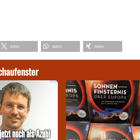
teilen
teilen
teilen
chaufenster