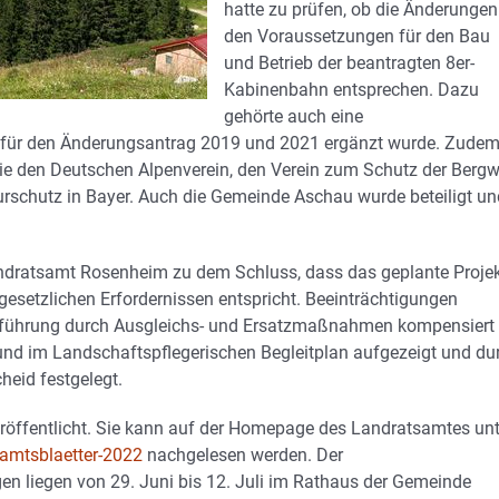
hatte zu prüfen, ob die Änderungen
den Voraussetzungen für den Bau
und Betrieb der beantragten 8er-
Kabinenbahn entsprechen. Dazu
gehörte auch eine
d für den Änderungsantrag 2019 und 2021 ergänzt wurde. Zude
ie den Deutschen Alpenverein, den Verein zum Schutz der Bergwe
schutz in Bayer. Auch die Gemeinde Aschau wurde beteiligt un
dratsamt Rosenheim zu dem Schluss, dass das geplante Proje
gesetzlichen Erfordernissen entspricht. Beeinträchtigungen
hführung durch Ausgleichs- und Ersatzmaßnahmen kompensiert
 und im Landschaftspflegerischen Begleitplan aufgezeigt und du
eid festgelegt.
eröffentlicht. Sie kann auf der Homepage des Landratsamtes unt
-amtsblaetter-2022
nachgelesen werden. Der
n liegen von 29. Juni bis 12. Juli im Rathaus der Gemeinde