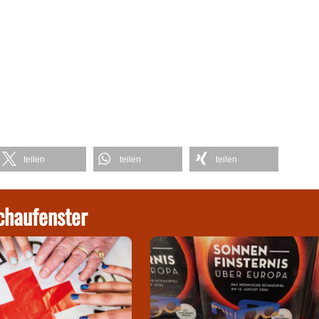
teilen
teilen
teilen
chaufenster