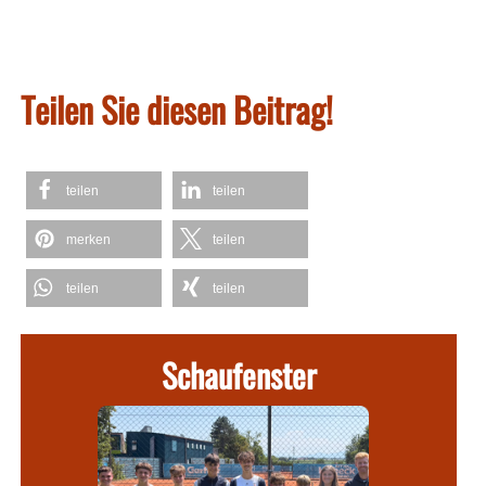
Teilen Sie diesen Beitrag!
teilen
teilen
merken
teilen
teilen
teilen
Schaufenster