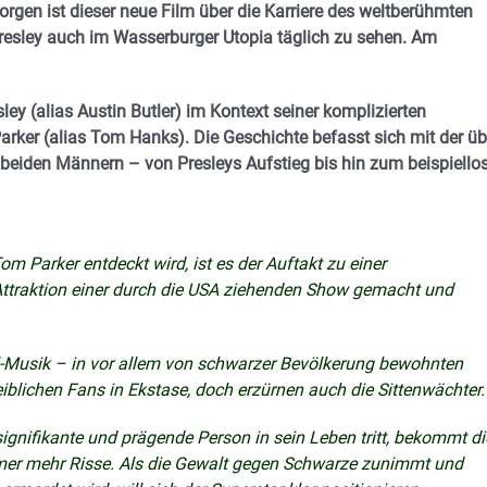
rgen ist dieser neue Film über die Karriere des weltberühmten
Presley auch im Wasserburger Utopia täglich zu sehen. Am
ey (alias Austin Butler) im Kontext seiner komplizierten
rker (alias Tom Hanks). Die Geschichte befasst sich mit der üb
eiden Männern – von Presleys Aufstieg bis hin zum beispiello
om Parker entdeckt wird, ist es der Auftakt zu einer
Attraktion einer durch die USA ziehenden Show gemacht und
-Musik – in vor allem von schwarzer Bevölkerung bewohnten
eiblichen Fans in Ekstase, doch erzürnen auch die Sittenwächter.
 signifikante und prägende Person in sein Leben tritt, bekommt di
mer mehr Risse. Als die Gewalt gegen Schwarze zunimmt und