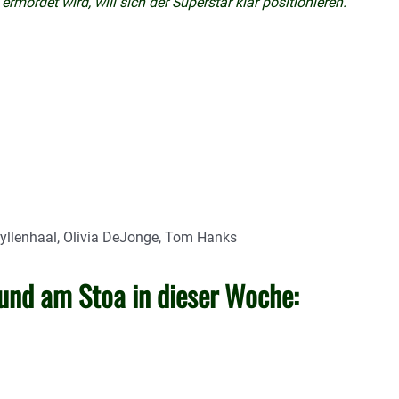
mordet wird, will sich der Superstar klar positionieren.
Gyllenhaal, Olivia DeJonge, Tom Hanks
nd am Stoa in dieser Woche: