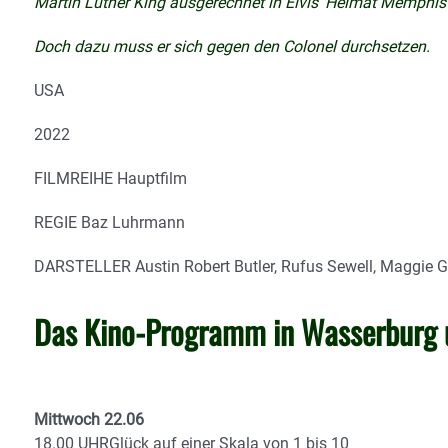
Martin Luther King ausgerechnet in Elvis‘ Heimat Memphis er
Doch dazu muss er sich gegen den Colonel durchsetzen.
USA
2022
FILMREIHE
Hauptfilm
REGIE
Baz Luhrmann
DARSTELLER
Austin Robert Butler, Rufus Sewell, Maggie 
Das Kino-Programm in Wasserburg u
Mittwoch 22.06
18.00 UHRGlück auf einer Skala von 1 bis 10