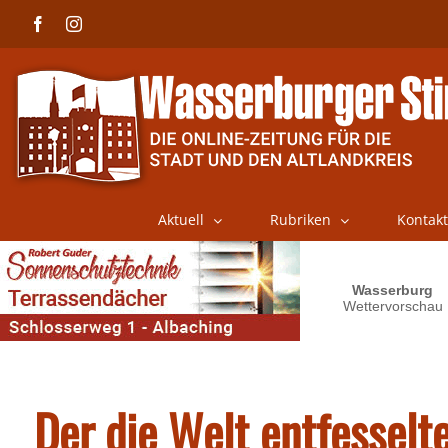
Skip
Facebook
Instagram
to
content
Aktuell
Rubriken
Kontakt
Der die Welt entfesselt