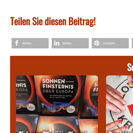
Teilen Sie diesen Beitrag!
teilen
teilen
merken
S