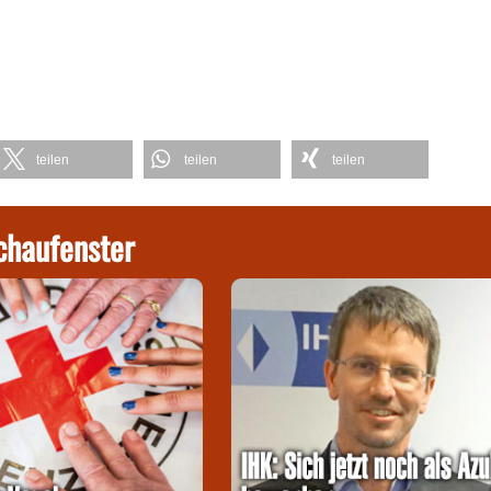
teilen
teilen
teilen
chaufenster