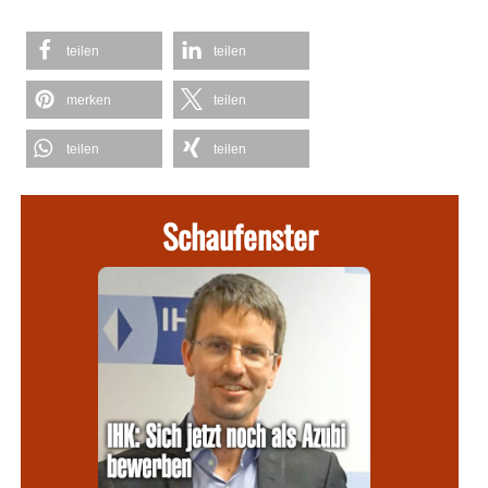
teilen
teilen
merken
teilen
teilen
teilen
Schaufenster