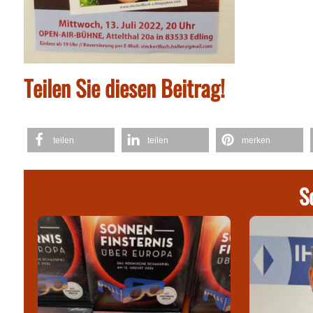
Teilen Sie diesen Beitrag!
teilen
teilen
merken
S