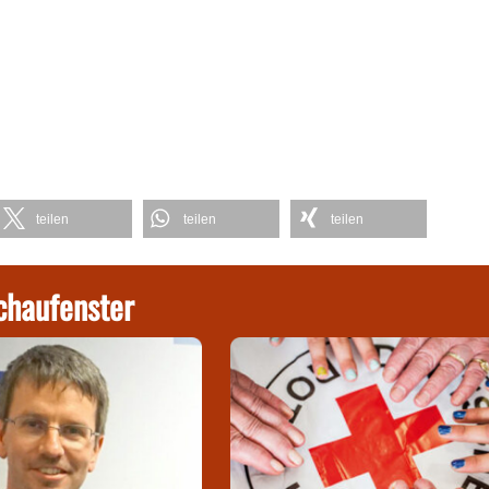
teilen
teilen
teilen
chaufenster