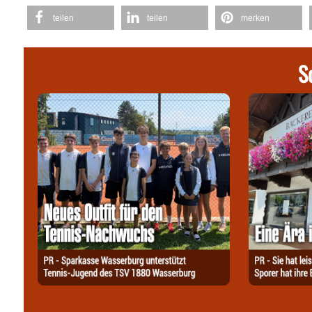
teilen
teilen
merken
S