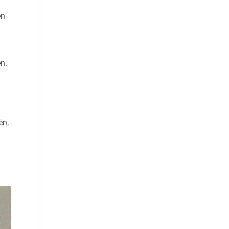
en
n.
en,