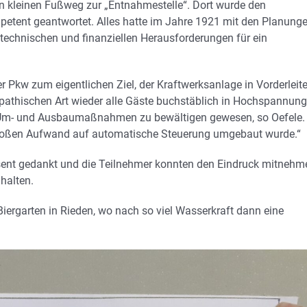
en kleinen Fußweg zur „Entnahmestelle“. Dort wurde den
mpetent geantwortet. Alles hatte im Jahre 1921 mit den Planung
technischen und finanziellen Herausforderungen für ein
 Pkw zum eigentlichen Ziel, der Kraftwerksanlage in Vorderleite
pathischen Art wieder alle Gäste buchstäblich in Hochspannung
 an Um- und Ausbaumaßnahmen zu bewältigen gewesen, so Oefele.
 großen Aufwand auf automatische Steuerung umgebaut wurde.“
ent gedankt und die Teilnehmer konnten den Eindruck mitnehm
halten.
 Biergarten in Rieden, wo nach so viel Wasserkraft dann eine