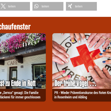
teilen
teilen
teilen
chaufenster