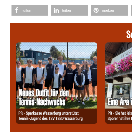
teilen
teilen
merken
S