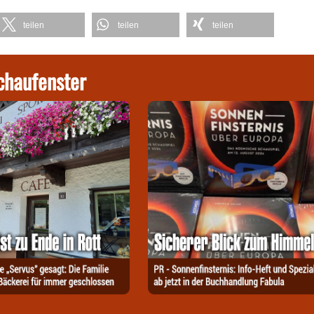
teilen
teilen
teilen
chaufenster