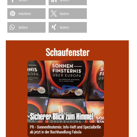
teilen
teilen
merken
teilen
teilen
teilen
Schaufenster