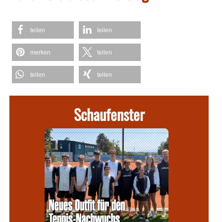
teilen
teilen
merken
teilen
teilen
teilen
Schaufenster