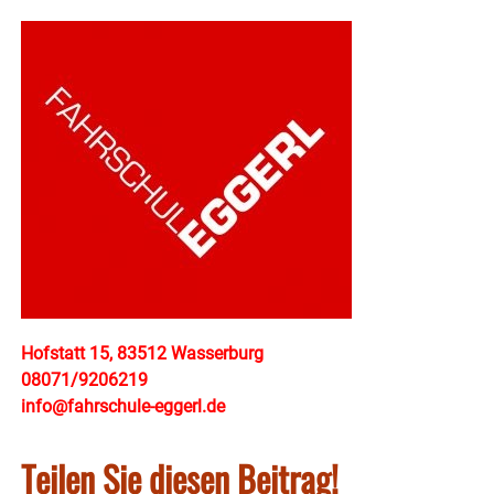
Hofstatt 15, 83512 Wasserburg
08071/9206219
info@fahrschule-eggerl.de
Teilen Sie diesen Beitrag!