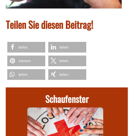
Teilen Sie diesen Beitrag!
teilen
teilen
merken
teilen
teilen
teilen
Schaufenster